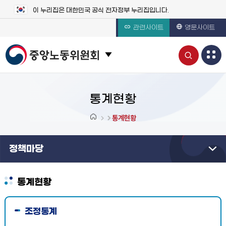
이 누리집은 대한민국 공식 전자정부 누리집입니다.
관련사이트
영문사이트
통
관련 사이트 목록 보기
합
검
통계현황
색
통계현황
열
정책마당
기
통계현황
조정통계