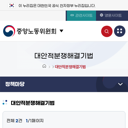
이 누리집은 대한민국 공식 전자정부 누리집입니다.
관련사이트
영문사이트
통
관련 사이트 목록 보기
합
검
대안적분쟁해결기법
색
대안적분쟁해결기법
열
정책마당
기
대안적분쟁해결기법
전체
2
건
1
/1페이지