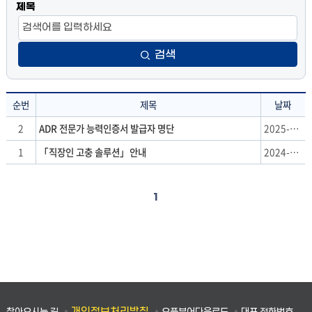
제목
검색
순번
제목
날짜
대
2
ADR 전문가 능력인증서 발급자 명단
2025-09-05
안
1
「직장인 고충 솔루션」안내
2024-02-07
적
분
쟁
1
해
결
기
법
:
순
번,
개인정보처리방침
찾아오시는 길
오픈뷰어다운로드
대표 전화번호