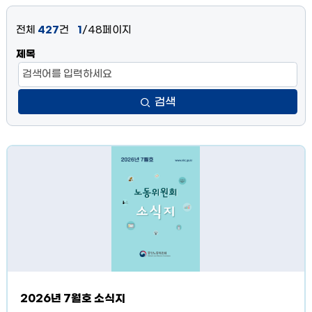
소식지
조정과 심판
전체
427
건
1
/48페이지
제목
기타
검색
2026년 7월호 소식지