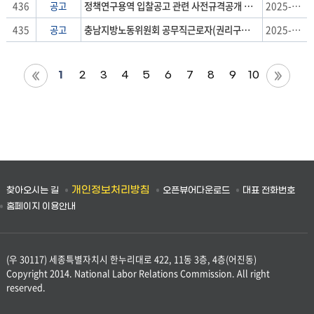
목,
436
공고
정책연구용역 입찰공고 관련 사전규격공개 안내
2025-11-26
날
435
공고
충남지방노동위원회 공무직근로자(권리구제지원관) 채용시험 서류전형 합격자 발표 및 면접전형 공고
2025-11-20
짜
1
2
3
4
5
6
7
8
9
10
개인정보처리방침
찾아오시는 길
오픈뷰어다운로드
대표 전화번호
홈페이지 이용안내
(우 30117) 세종특별자치시 한누리대로 422, 11동 3층, 4층(어진동)
Copyright 2014. National Labor Relations Commission. All right
reserved.