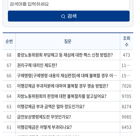
검색
조회
순번
질문
수
FAQ
68
중앙노동위원회 부당해고 등 재심에 대한 팩스 신청 방법은?
473
:
67
권리구제 대리인 제도란?
11219
순
번,
66
구제명령(구제명령 내용의 재심판정)에 대해 불복할 경우 이행강제금 부과 절차가 연기되나요?
15268
질
65
이행강제금 부과처분에 대하여 불복할 경우 쟁송 방법은?
7026
문,
조
64
지방노동위원회의 판정에 대한 불복절차를 알고싶어요?
9705
회
63
이행강제금 부과 금액은 얼마 정도인가요?
8274
수
62
금전보상명령제도란 무엇인가요?
9985
61
이행강제금은 어떻게 부과되나요?
6453