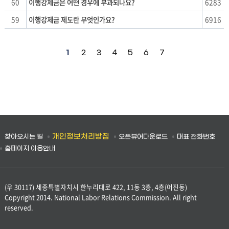
60
이행강제금은 어떤 경우에 부과되나요?
6283
59
이행강제금 제도란 무엇인가요?
6916
1
2
3
4
5
6
7
개인정보처리방침
찾아오시는 길
오픈뷰어다운로드
대표 전화번호
홈페이지 이용안내
(우 30117) 세종특별자치시 한누리대로 422, 11동 3층, 4층(어진동)
Copyright 2014. National Labor Relations Commission. All right
reserved.