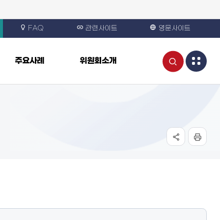
FAQ
관련사이트
영문사이트
통
주요사례
위원회소개
합
검
색
열
기