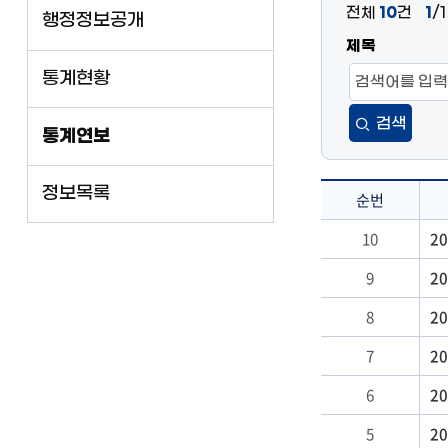
전체
10
건
1
/
행정정보공개
제목
통계현황
검색
통계연보
정보목록
순번
통
10
2
계
9
2
연
보
8
2
:
순
7
2
번,
6
20
제
목,
5
2
날