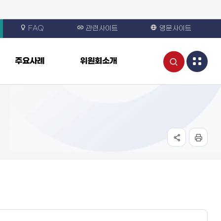
FAQ
관련사이트
영문사이트
통
주요사례
위원회소개
합
검
색
열
기