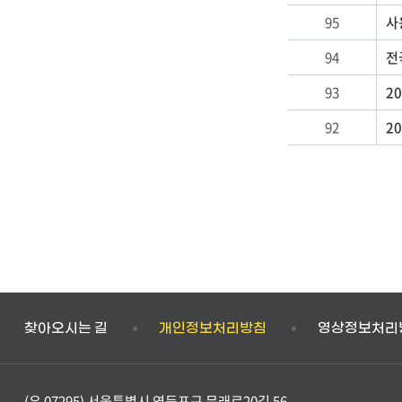
짜
95
사
94
전
93
2
92
2
찾아오시는 길
개인정보처리방침
영상정보처리
(우 07295) 서울특별시 영등포구 문래로20길 56