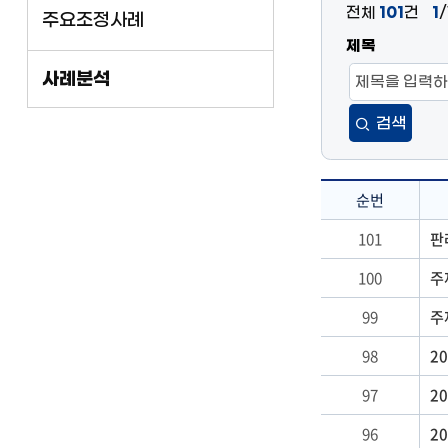
전체
101
건
1
주요조정사례
제목
사례분석
검색
순번
사
101
판
례
100
주
분
석
99
주
:
순
98
2
번,
97
2
제
목,
96
2
날