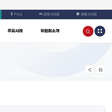
FAQ
관련사이트
영문사이트
통
주요사례
위원회소개
합
검
색
열
기