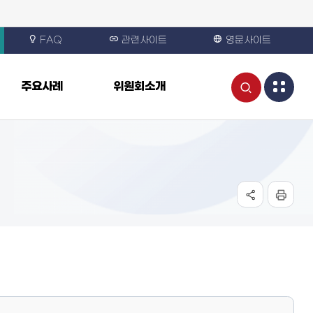
FAQ
관련사이트
영문사이트
통
주요사례
위원회소개
합
검
색
열
기