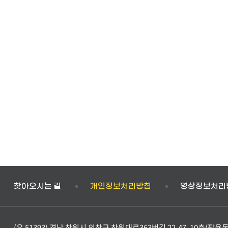
찾아오시는 길
개인정보처리방침
영상정보처리
(우 51393) 경남 창원시 의창구 창원대로363번길 22-47, 10층(팔용동