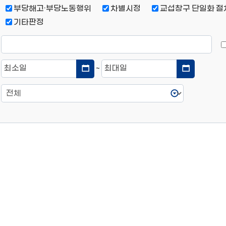
부당해고·부당노동행위
차별시정
교섭창구 단일화 절
기타판정
~