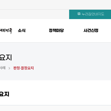
누리집안내지도
소식
정책마당
사건신청
정요지
사례
판정·결정요지
요지