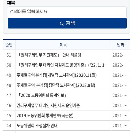
제목
검색
순번
제목
날짜
위
51
「권리구제업무 지원제도」 안내 리플렛
2022-02-15
원
50
「권리구제업무 대리인 지원제도 운영기준」('22. 1. 1. 개정)
2022-02-15
회
자
49
주제별 판례분석집[개별적 노사관계](2020.11월)
2021-10-01
료
48
주제별 판례 분석집[집단적 노사관계](2018.8월)
2021-10-01
:
순
47
「2020 노동위원회 통계연보」
2021-10-01
번,
46
권리구제업무 대리인 지원제도 운영기준
2021-07-22
제
목,
45
2019 노동위원회 통계연보(국문본)
2021-07-22
날
44
노동위원회 조정절차 안내
2021-07-22
짜