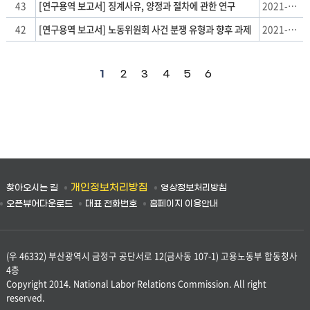
43
[연구용역 보고서] 징계사유, 양정과 절차에 관한 연구
2021-07-22
42
[연구용역 보고서] 노동위원회 사건 분쟁 유형과 향후 과제
2021-07-22
1
2
3
4
5
6
개인정보처리방침
찾아오시는 길
영상정보처리방침
오픈뷰어다운로드
대표 전화번호
홈페이지 이용안내
(우 46332) 부산광역시 금정구 공단서로 12(금사동 107-1) 고용노동부 합동청사
4층
Copyright 2014. National Labor Relations Commission. All right
reserved.