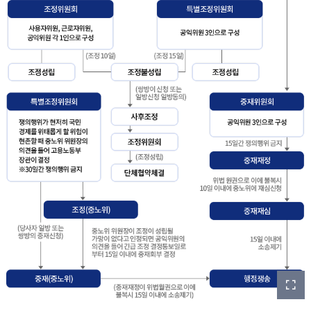
이
미
지