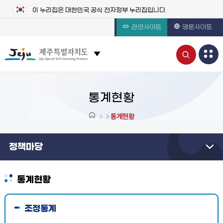
이 누리집은 대한민국 공식 전자정부 누리집입니다.
관련사이트
영문사이트
통
관련 사이트 목록 보기
합
검
통계현황
색
통계현황
열
정책마당
기
통계현황
조정통계