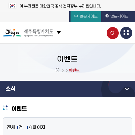
이 누리집은 대한민국 공식 전자정부 누리집입니다.
관련사이트
영문사이트
통
관련 사이트 목록 보기
합
검
이벤트
색
이벤트
열
소식
기
이벤트
전체
1
건
1
/1페이지