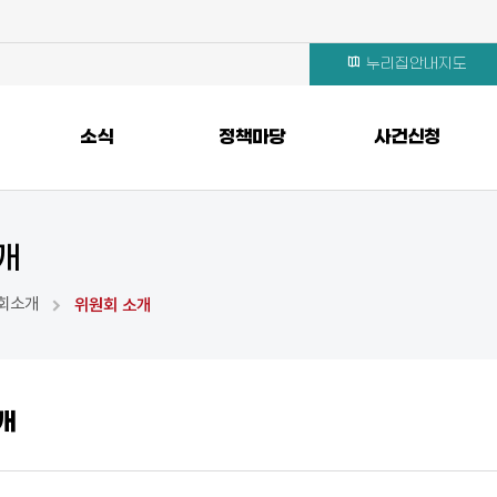
누리집안내지도
소식
정책마당
사건신청
록 보기
개
회소개
위원회 소개
개