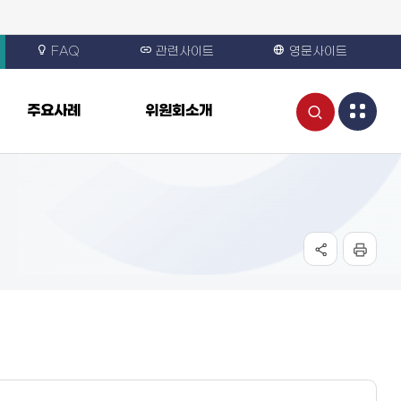
FAQ
관련사이트
영문사이트
통
주요사례
위원회소개
합
검
색
열
기