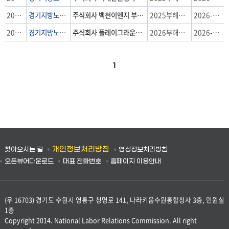
위
원
2026-274호
경기지방노동위원회
주식회사 백천이엔지 부당해고 구제신청
2025부해9101
2026-07-27
회,
2026-273호
경기지방노동위원회
주식회사 플레이그라운드 부당해고 구제신청
2026부해1132
2026-07-24
공
시
제
1
목,
사
건
번
호,
공
시
개인정보처리방침
찾아오시는 길
영상정보처리방침
일
오픈뷰어다운로드
대표 전화번호
홈페이지 이용안내
자
(우 16703) 경기도 수원시 영통구 청명로 141, 나라키움수원통합청사 3층, 민원실
1층
Copyright 2014. National Labor Relations Commission. All right