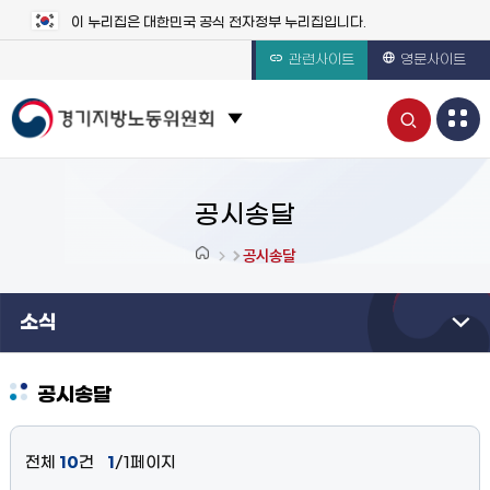
이 누리집은 대한민국 공식 전자정부 누리집입니다.
관련사이트
영문사이트
통
관련 사이트 목록 보기
합
검
공시송달
색
공시송달
열
소식
기
공시송달
전체
10
건
1
/1페이지