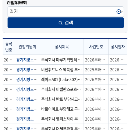
관할위원회
검색
등록
관할위원회
공시제목
사건번호
공시일자
번호
공
2026-282호
경기지방노동위원회
주식회사 마루기획엔터 부당해고 구제신청
2026부해123
2026-08-06
시
2026-281호
경기지방노동위원회
비전휘트니스 역북점 부당해고 구제신청
2025부해2247
2026-08-06
송
달
2026-280호
경기지방노동위원회
레이크502(Lake502) 부당해고 구제신청
2026부해3325
2026-08-05
:
2026-279호
경기지방노동위원회
주식회사 미켈란스포츠센터 부당해고 구제신청
2026부해2923
2026-08-03
등
록
2026-278호
경기지방노동위원회
주식회사 반트 부당해고 구제신청
2026부해2455
2026-07-31
번
2026-277호
경기지방노동위원회
바로이마트 부당해고 구제신청
2026부해2259
2026-07-29
호,
관
2026-276호
경기지방노동위원회
주식회사 헬퍼스하이 부당해고 구제신청
2026부해2670
2026-07-29
할
2026-275호
경기지방노동위원회
주식회사 더세븐환경 부당해고 구제신청
2025부해2172
2026-07-28