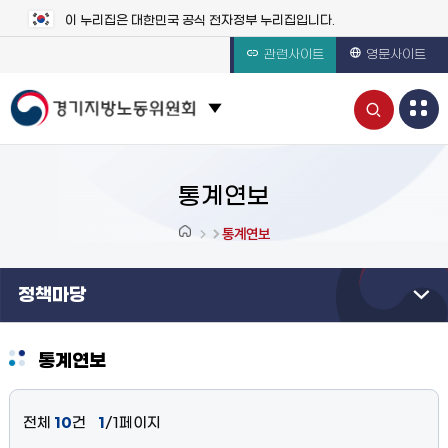
이 누리집은 대한민국 공식 전자정부 누리집입니다.
관련사이트
영문사이트
통
관련 사이트 목록 보기
합
검
통계연보
색
통계연보
열
정책마당
기
통계연보
전체
10
건
1
/1페이지