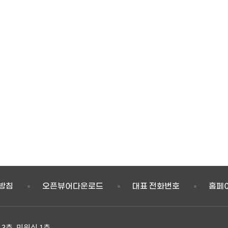
방침
오픈뷰어다운로드
대표 전화번호
홈페
3층, 민원실 1층