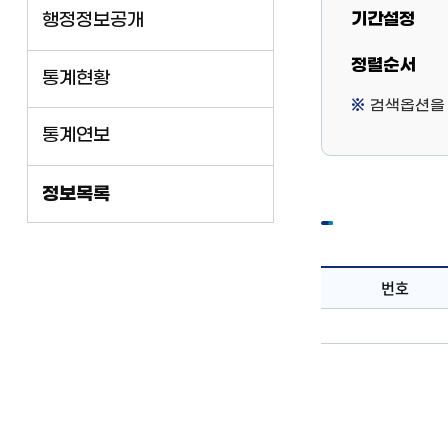
기간설정
행정정보공개
정렬순서
통계현황
검색옵션을 
통계연보
정보목록
번호
정보검색
결과
목록
:
번호,
부서명,