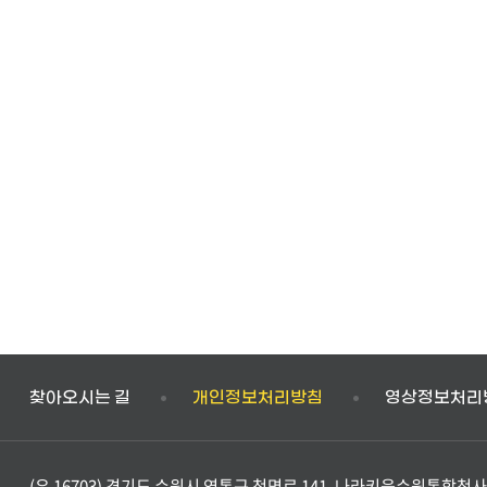
문서제목,
생산일자
찾아오시는 길
개인정보처리방침
영상정보처리
(우 16703) 경기도 수원시 영통구 청명로 141, 나라키움수원통합청사 