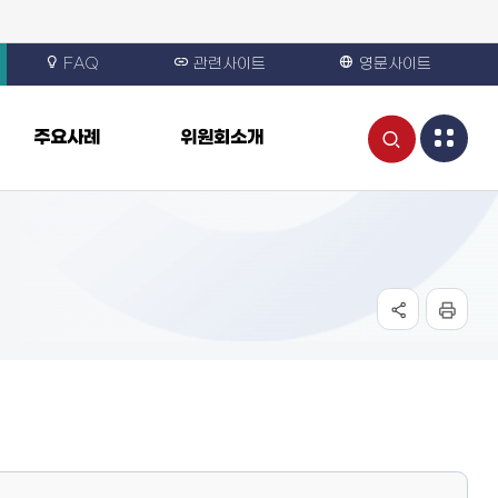
FAQ
관련사이트
영문사이트
통
주요사례
위원회소개
합
검
색
열
기