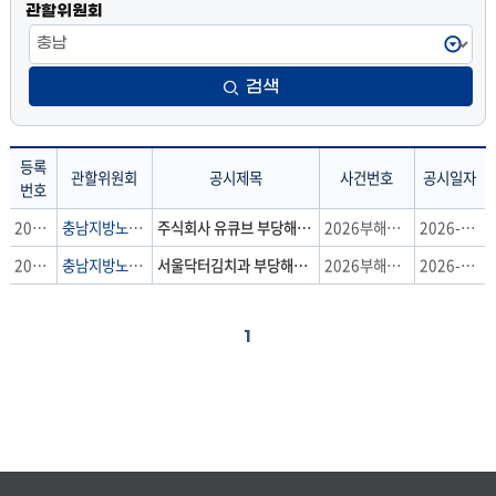
관할위원회
검색
등록
관할위원회
공시제목
사건번호
공시일자
번호
공
2026-50호
충남지방노동위원회
주식회사 유큐브 부당해고 구제신청
2026부해634
2026-07-29
시
2026-49호
충남지방노동위원회
서울닥터김치과 부당해고 구제신청
2026부해638
2026-07-29
송
달
:
1
등
록
번
호,
관
할