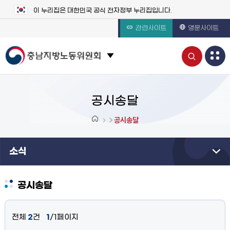
이 누리집은 대한민국 공식 전자정부 누리집입니다.
관련사이트
영문사이트
통
관련 사이트 목록 보기
합
검
공시송달
색
공시송달
열
소식
기
공시송달
전체
2
건
1
/1페이지