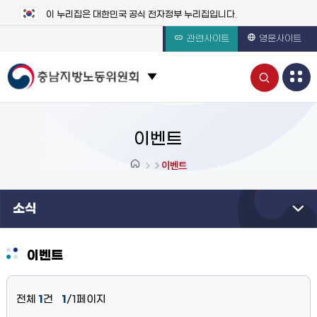
이 누리집은 대한민국 공식 전자정부 누리집입니다.
관련사이트
영문사이트
통
관련 사이트 목록 보기
합
검
이벤트
색
이벤트
열
소식
기
이벤트
전체
1
건
1
/1페이지