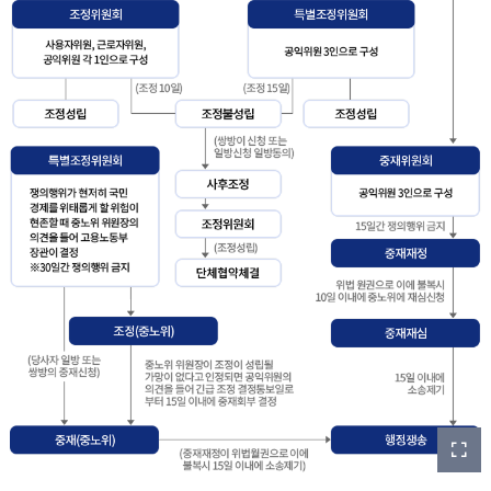
이
미
지