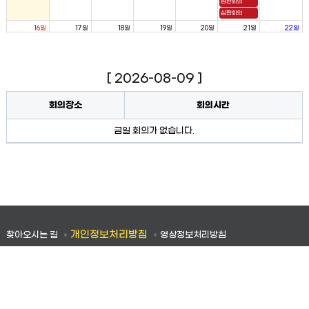
심판회의
심판회의
16일
17일
18일
19일
20일
21일
22일
심판회의
심판회의
심판회의
심판회의
심판회의
[ 2026-08-09 ]
23일
24일
25일
26일
27일
28일
29일
심판회의
심판회의
심판회의
심판회의
심판회의
회의장소
회의시간
심판회의
심판회의
심판회의
심판회의
회의
금일 회의가 없습니다.
30일
31일
1일
2일
3일
4일
5일
정보
심판회의
심판회의
개인정보처리방침
찾아오시는 길
영상정보처리방침
오픈뷰어다운로드
대표 전화번호
홈페이지 이용안내
(우 28798) 충청북도 청주시 서원구 1순환로 1047(분평동), 청주지방합동청사 5