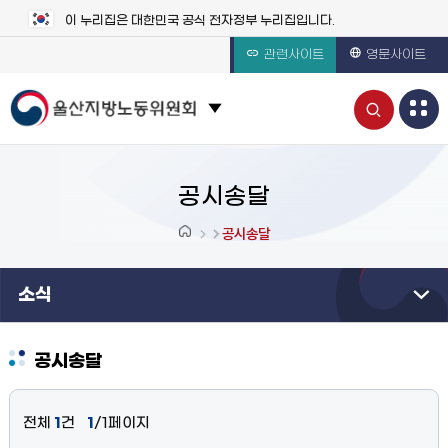
이 누리집은 대한민국 공식 전자정부 누리집입니다.
관련사이트
영문사이트
통
관련 사이트 목록 보기
합
검
공시송달
색
공시송달
열
소식
기
공시송달
전체
1
건
1
/1페이지