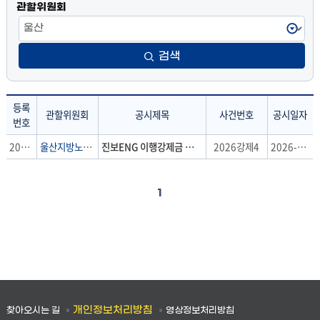
관할위원회
검색
등록
관할위원회
공시제목
사건번호
공시일자
번호
공
2026-11호
울산지방노동위원회
진보ENG 이행강제금 부과결정
2026강제4
2026-07-31
시
송
달
1
:
등
록
번
호,
관
할
개인정보처리방침
찾아오시는 길
영상정보처리방침