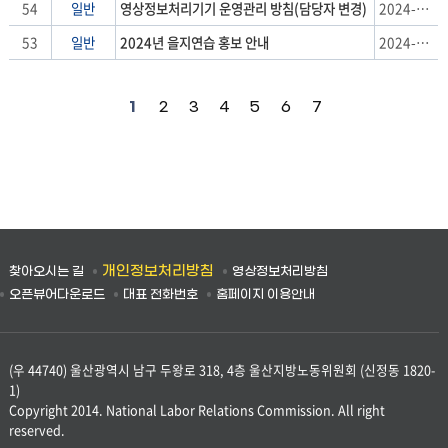
목,
54
일반
영상정보처리기기 운영관리 방침(담당자 변경)
2024-08-14
날
53
일반
2024년 을지연습 홍보 안내
2024-08-06
짜
1
2
3
4
5
6
7
개인정보처리방침
찾아오시는 길
영상정보처리방침
오픈뷰어다운로드
대표 전화번호
홈페이지 이용안내
(우 44740) 울산광역시 남구 두왕로 318, 4층 울산지방노동위원회 (신정동 1820-
1)
Copyright 2014. National Labor Relations Commission. All right
reserved.