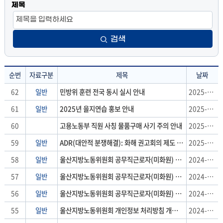
제목
검색
순번
자료구분
제목
날짜
공
62
일반
민방위 훈련 전국 동시 실시 안내
2025-08-14
지
61
일반
2025년 을지연습 홍보 안내
2025-08-14
사
항
60
고용노동부 직원 사칭 물품구매 사기 주의 안내
2025-08-07
:
59
일반
ADR(대안적 분쟁해결): 화해 권고회의 제도 안내
2025-05-29
순
번,
58
일반
울산지방노동위원회 공무직근로자(미화원) 채용시험 최종 합격자 및 예비 합격자 공고
2024-10-14
자
57
일반
울산지방노동위원회 공무직근로자(미화원) 채용시험 서류전형 합격자 발표 및 면접전형 공고
2024-10-02
료
구
56
일반
울산지방노동위원회 공무직근로자(미화원) 채용 공고
2024-09-09
분,
55
일반
울산지방노동위원회 개인정보 처리방침 개정(2024. 8.22.) 알림
2024-08-23
제