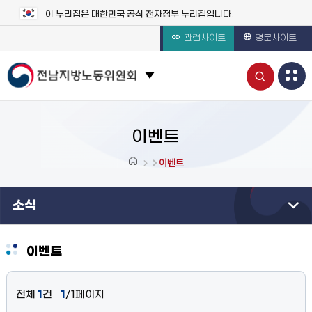
이 누리집은 대한민국 공식 전자정부 누리집입니다.
관련사이트
영문사이트
통
관련 사이트 목록 보기
합
검
이벤트
색
이벤트
열
소식
기
이벤트
전체
1
건
1
/1페이지