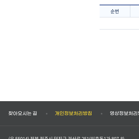
순번
:
순
번,
제
목,
날
짜
찾아오시는 길
개인정보처리방침
영상정보처리
(우 55014) 전북 전주시 덕진구 건산로 251(인후동1가 807-8)