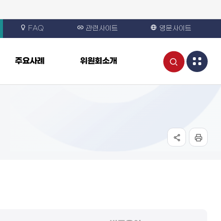
FAQ
관련사이트
영문사이트
통
주요사례
위원회소개
합
검
색
열
기